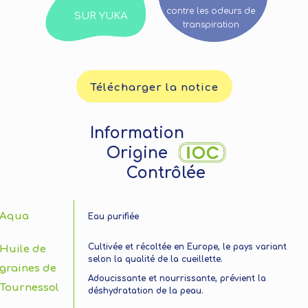
contre les odeurs de
SUR YUKA
transpiration
Télécharger la notice
Information
Origine
Contrôlée
Aqua
Eau purifiée
Cultivée et récoltée en Europe, le pays variant
Huile de
selon la qualité de la cueillette.
graines de
Adoucissante et nourrissante, prévient la
Tournessol
déshydratation de la peau.