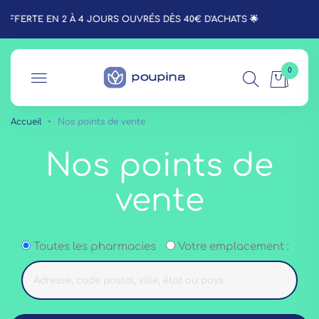
E EN 2 À 4 JOURS OUVRÉS DÈS 40€ D'ACHATS 🌟
0
Accueil
•
Nos points de vente
Nos points de
vente
Toutes les pharmacies
Votre emplacement :